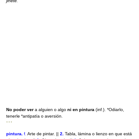
jinete.
No poder ver
a alguien o algo
ni en pintura
(inf.). *Odiarlo,
tenerle *antipatía o aversión.
* * *
pintura
.
f.
Arte de pintar. ||
2.
Tabla, lámina o lienzo en que está