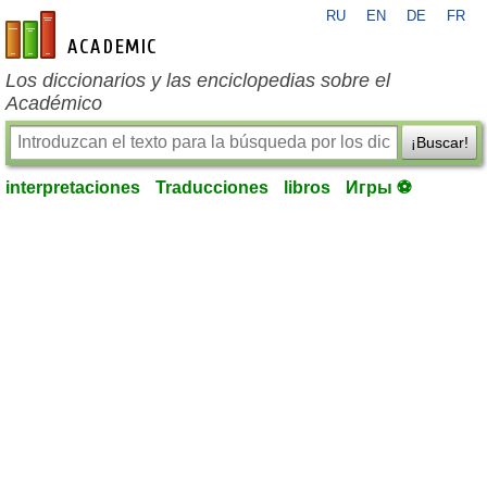
RU
EN
DE
FR
es-academic.com
Los diccionarios y las enciclopedias sobre el
Académico
¡Buscar!
interpretaciones
Traducciones
libros
Игры ⚽