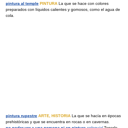
pintura al temple
PINTURA
La que se hace con colores
preparados con líquidos calientes y gomosos, como el agua de
cola.
pintura rupestre
ARTE, HISTORIA
La que se hacía en épocas
prehistóricas y que se encuentra en rocas o en cavernas.
no poder ver a una persona ni en pintura
coloquial
Tenerle