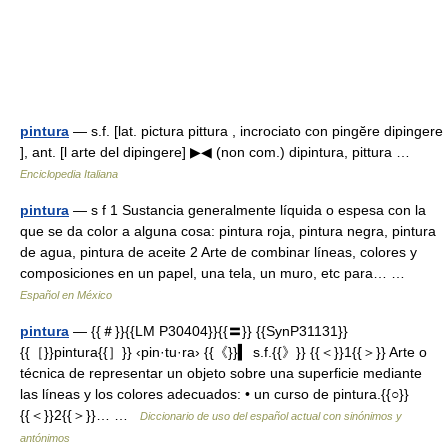
pintura
— s.f. [lat. pictura pittura , incrociato con pingĕre dipingere
], ant. [l arte del dipingere] ▶◀ (non com.) dipintura, pittura …
Enciclopedia Italiana
pintura
— s f 1 Sustancia generalmente líquida o espesa con la
que se da color a alguna cosa: pintura roja, pintura negra, pintura
de agua, pintura de aceite 2 Arte de combinar líneas, colores y
composiciones en un papel, una tela, un muro, etc para… …
Español en México
pintura
— {{＃}}{{LM P30404}}{{〓}} {{SynP31131}}
{{［}}pintura{{］}} ‹pin·tu·ra› {{《}}▍ s.f.{{》}} {{＜}}1{{＞}} Arte o
técnica de representar un objeto sobre una superficie mediante
las líneas y los colores adecuados: • un curso de pintura.{{○}}
{{＜}}2{{＞}}… …
Diccionario de uso del español actual con sinónimos y
antónimos