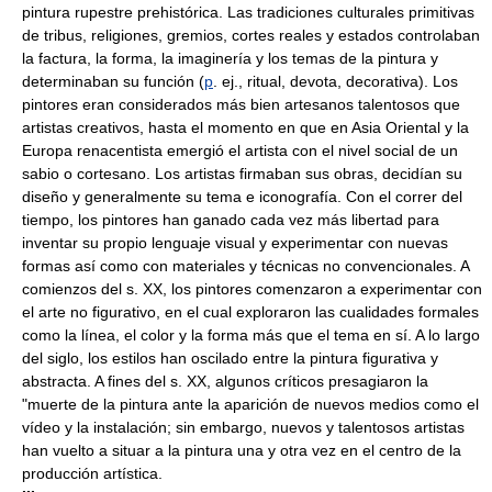
pintura rupestre prehistórica. Las tradiciones culturales primitivas
de tribus, religiones, gremios, cortes reales y estados controlaban
la factura, la forma, la imaginería y los temas de la pintura y
determinaban su función (
p
. ej., ritual, devota, decorativa). Los
pintores eran considerados más bien artesanos talentosos que
artistas creativos, hasta el momento en que en Asia Oriental y la
Europa renacentista emergió el artista con el nivel social de un
sabio o cortesano. Los artistas firmaban sus obras, decidían su
diseño y generalmente su tema e iconografía. Con el correr del
tiempo, los pintores han ganado cada vez más libertad para
inventar su propio lenguaje visual y experimentar con nuevas
formas así como con materiales y técnicas no convencionales. A
comienzos del s. XX, los pintores comenzaron a experimentar con
el arte no figurativo, en el cual exploraron las cualidades formales
como la línea, el color y la forma más que el tema en sí. A lo largo
del siglo, los estilos han oscilado entre la pintura figurativa y
abstracta. A fines del s. XX, algunos críticos presagiaron la
"muerte de la pintura ante la aparición de nuevos medios como el
vídeo y la instalación; sin embargo, nuevos y talentosos artistas
han vuelto a situar a la pintura una y otra vez en el centro de la
producción artística.