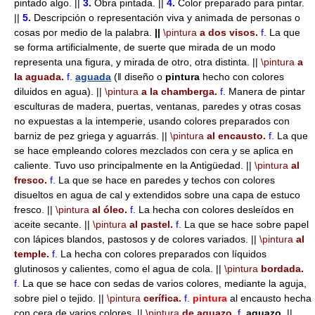
pintado algo. ||
3.
Obra pintada. ||
4.
Color preparado para pintar.
||
5.
Descripción o representación viva y animada de personas o
cosas por medio de la palabra.
||
\pintura
a dos visos.
f.
La que
se forma artificialmente, de suerte que mirada de un modo
representa una figura, y mirada de otro, otra distinta. ||
\pintura
a
la aguada.
f.
aguada
(ǁ diseño o
pintura
hecho con colores
diluidos en agua). ||
\pintura
a la chamberga.
f.
Manera de pintar
esculturas de madera, puertas, ventanas, paredes y otras cosas
no expuestas a la intemperie, usando colores preparados con
barniz de pez griega y aguarrás. ||
\pintura
al encausto.
f.
La que
se hace empleando colores mezclados con cera y se aplica en
caliente. Tuvo uso principalmente en la Antigüedad. ||
\pintura
al
fresco.
f.
La que se hace en paredes y techos con colores
disueltos en agua de cal y extendidos sobre una capa de estuco
fresco. ||
\pintura
al óleo.
f.
La hecha con colores desleídos en
aceite secante. ||
\pintura
al pastel.
f.
La que se hace sobre papel
con lápices blandos, pastosos y de colores variados. ||
\pintura
al
temple.
f.
La hecha con colores preparados con líquidos
glutinosos y calientes, como el agua de cola. ||
\pintura
bordada.
f.
La que se hace con sedas de varios colores, mediante la aguja,
sobre piel o tejido. ||
\pintura
cerífica.
f.
pintura
al encausto hecha
con cera de varios colores. ||
\pintura
de aguazo.
f.
aguazo.
||