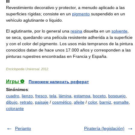
III
Revestimiento decorativo y protector, a menudo aplicado a las
superficies rígidas; consiste en un
pigmento
suspendido en un
vehículo aglutinante o líquido.
El aglutinante, por lo general una
resina
disuelta en un
solvente
,
se seca, quedando una película resistente adherida a la superficie
y con el color del pigmento. Los usos más tempranos de la pintura
conocidos datan de hace unos 17.000 años y corresponden a las
pinturas rupestres encontradas en Francia y España.
Enciclopedia Universal
.
2012
.
Игры ⚽
Поможем написать реферат
Sinónimos
:
cuadro
,
lienzo
,
fresco
,
tela
,
lámina
,
estampa
,
boceto
,
bosquejo
,
dibujo
,
retrato
,
paisaje
/
cosmético
,
afeite
/
color
,
barniz
,
esmalte
,
colorante
Perianto
Piratería (legislación)