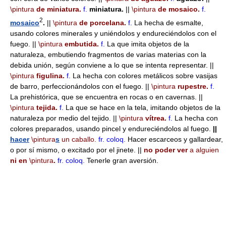
\pintura
de miniatura.
f.
miniatura.
||
\pintura
de mosaico.
f.
2
mosaico
.
||
\pintura
de porcelana.
f.
La hecha de esmalte,
usando colores minerales y uniéndolos y endureciéndolos con el
fuego. ||
\pintura
embutida.
f.
La que imita objetos de la
naturaleza, embutiendo fragmentos de varias materias con la
debida unión, según conviene a lo que se intenta representar. ||
\pintura
figulina.
f.
La hecha con colores metálicos sobre vasijas
de barro, perfeccionándolos con el fuego. ||
\pintura
rupestre.
f.
La prehistórica, que se encuentra en rocas o en cavernas. ||
\pintura
tejida.
f.
La que se hace en la tela, imitando objetos de la
naturaleza por medio del tejido. ||
\pintura
vítrea.
f.
La hecha con
colores preparados, usando pincel y endureciéndolos al fuego.
||
hacer
\pintura
s
un caballo.
fr.
coloq.
Hacer escarceos y gallardear,
o por sí mismo, o excitado por el jinete. ||
no poder ver
a alguien
ni en
\pintura
.
fr.
coloq.
Tenerle gran aversión.