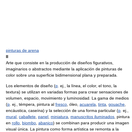
pinturas de arena
II
Arte que consiste en la producción de diseños figurativos,
imaginarios o abstractos mediante la aplicación de pinturas de
color sobre una superficie bidimensional plana y preparada.
Los elementos de diseño (
p
. ej., la línea, el color, el tono, la
textura) se utilizan en variadas formas para crear sensaciones de
volumen, espacio, movimiento y luminosidad. La gama de medios
(
p
. ej., témpera, pintura al
fresco
, óleo,
acuarela
,
tinta
,
gouache
,
encáustica, caseína) y la selección de una forma particular (
p
. ej.,
mural
,
caballete
,
panel
,
miniatura
,
manuscritos iluminados
, pintura
en
rollo
,
biombo
,
abanico
) se combinan para producir una imagen
visual única. La pintura como forma artística se remonta a la