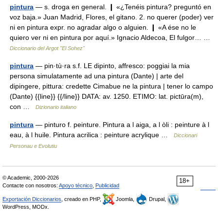
pintura
— s. droga en general. ❙ «¿Tenéis pintura? preguntó en
voz baja.» Juan Madrid, Flores, el gitano. 2. no querer (poder) ver
ni en pintura expr. no agradar algo o alguien. ❙ «A ése no le
quiero ver ni en pintura por aquí.» Ignacio Aldecoa, El fulgor… …
Diccionario del Argot "El Sohez"
pintura
— pin·tù·ra s.f. LE dipinto, affresco: poggiai la mia
persona simulatamente ad una pintura (Dante) | arte del
dipingere, pittura: credette Cimabue ne la pintura | tener lo campo
(Dante) {{line}} {{/line}} DATA: av. 1250. ETIMO: lat. pictūra(m),
con …
Dizionario italiano
pintura
— pinturo f. peinture. Pintura a l aiga, a l òli : peinture à l
eau, à l huile. Pintura acrilica : peinture acrylique …
Diccionari
Personau e Evolutiu
© Academic, 2000-2026
18+
Contacte con nosotros:
Apoyo técnico
,
Publicidad
Exportación Diccionarios
, creado en PHP,
Joomla,
Drupal,
WordPress, MODx.